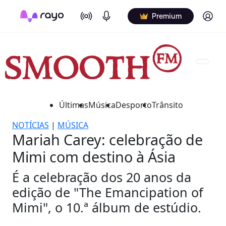
On Air
Podcasts
Log in
Premium
Últimas
Música
Desporto
Trânsito
NOTÍCIAS
|
MÚSICA
Mariah Carey: celebração de
Mimi com destino à Ásia
É a celebração dos 20 anos da
edição de "The Emancipation of
Mimi", o 10.ª álbum de estúdio.