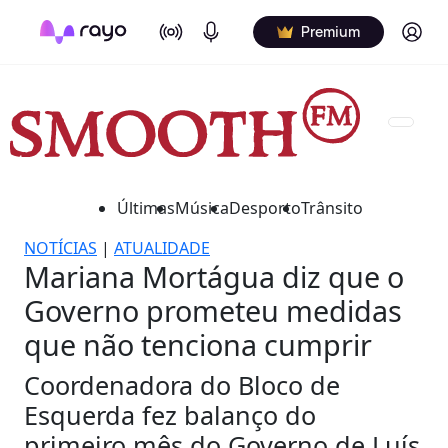
On Air
Podcasts
Log in
Premium
Últimas
Música
Desporto
Trânsito
NOTÍCIAS
|
ATUALIDADE
Mariana Mortágua diz que o
Governo prometeu medidas
que não tenciona cumprir
Coordenadora do Bloco de
Esquerda fez balanço do
primeiro mês do Governo de Luís