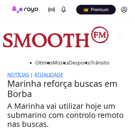
On Air
Podcasts
Log in
Premium
Últimas
Música
Desporto
Trânsito
NOTÍCIAS
|
ATUALIDADE
Marinha reforça buscas em
Borba
A Marinha vai utilizar hoje um
submarino com controlo remoto
nas buscas.