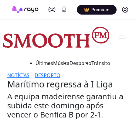
On Air
Podcasts
Log in
Premium
Últimas
Música
Desporto
Trânsito
NOTÍCIAS
|
DESPORTO
Marítimo regressa à I Liga
A equipa madeirense garantiu a
subida este domingo após
vencer o Benfica B por 2-1.