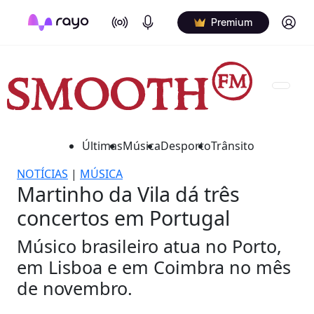
On Air
Podcasts
Log in
Premium
Últimas
Música
Desporto
Trânsito
NOTÍCIAS
|
MÚSICA
Martinho da Vila dá três
concertos em Portugal
Músico brasileiro atua no Porto,
em Lisboa e em Coimbra no mês
de novembro.