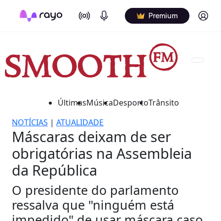
On Air
Podcasts
Log in
Premium
Últimas
Música
Desporto
Trânsito
NOTÍCIAS
|
ATUALIDADE
Máscaras deixam de ser
obrigatórias na Assembleia
da República
O presidente do parlamento
ressalva que "ninguém está
impedido" de usar máscara caso