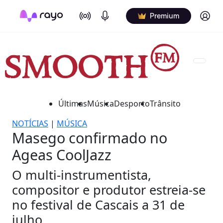
On Air
Podcasts
Log in
Premium
Últimas
Música
Desporto
Trânsito
NOTÍCIAS
|
MÚSICA
Masego confirmado no
Ageas CoolJazz
O multi-instrumentista,
compositor e produtor estreia-se
no festival de Cascais a 31 de
julho.