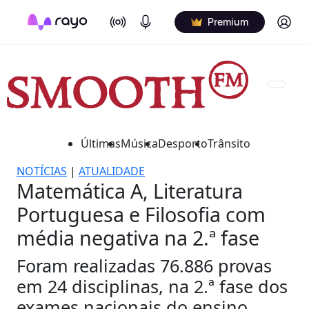
On Air
Podcasts
Log in
Premium
Últimas
Música
Desporto
Trânsito
NOTÍCIAS
|
ATUALIDADE
Matemática A, Literatura
Portuguesa e Filosofia com
média negativa na 2.ª fase
Foram realizadas 76.886 provas
em 24 disciplinas, na 2.ª fase dos
exames nacionais do ensino