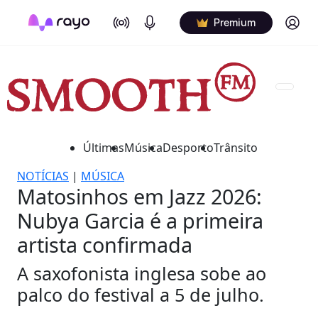
On Air
Podcasts
Log in
Premium
Últimas
Música
Desporto
Trânsito
NOTÍCIAS
|
MÚSICA
Matosinhos em Jazz 2026:
Nubya Garcia é a primeira
artista confirmada
A saxofonista inglesa sobe ao
palco do festival a 5 de julho.