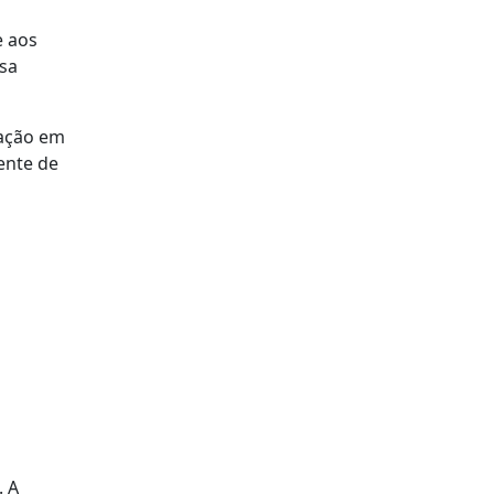
e aos
esa
mação em
ente de
. A