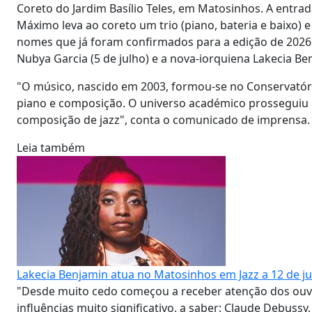
Coreto do Jardim Basílio Teles, em Matosinhos. A entrad
Máximo leva ao coreto um trio (piano, bateria e baixo) e
nomes que já foram confirmados para a edição de 2026: 
Nubya Garcia (5 de julho) e a nova-iorquiena Lakecia Ben
"O músico, nascido em 2003, formou-se no Conservatóri
piano e composição. O universo académico prosseguiu 
composição de jazz", conta o comunicado de imprensa.
Leia também
Lakecia Benjamin atua no Matosinhos em Jazz a 12 de j
"Desde muito cedo começou a receber atenção dos ou
influências muito significativo, a saber: Claude Debussy