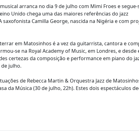
z musical arranca no dia 9 de julho com Mimi Froes e segue-
o Reino Unido chega uma das maiores referências do jazz
 A saxofonista Camilla George, nascida na Nigéria e com pr
errar em Matosinhos é a vez da guitarrista, cantora e com
formou-se na Royal Academy of Music, em Londres, e desde 
des certezas da composição e performance em piano do ja
de julho.
s atuações de Rebecca Martin & Orquestra Jazz de Matosinho
asa da Música (30 de julho, 22h). Estes dois espectáculos d