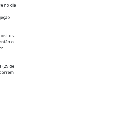
se no dia
ojeção
positora
então o
zz
s (29 de
ecorrem