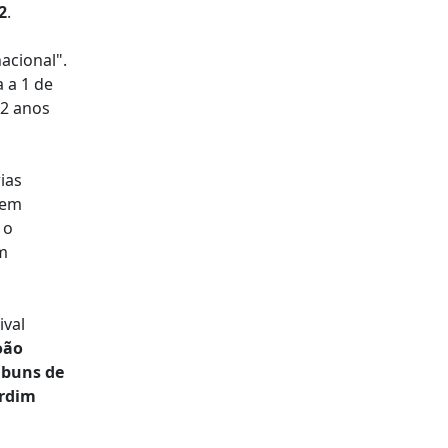
2
.
acional".
a a 1 de
 2 anos
ias
bem
 o
m
ival
oão
lbuns de
ardim