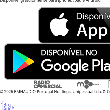
Disponível gratuitamente para Iphone, Ipad e Android
© 2026 BMHAUDIO Portugal Holdings, Unipessoal Lda. & C