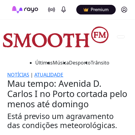
On Air
Podcasts
Log in
Premium
Últimas
Música
Desporto
Trânsito
NOTÍCIAS
|
ATUALIDADE
Mau tempo: Avenida D.
Carlos I no Porto cortada pelo
menos até domingo
Está previso um agravamento
das condições meteorológicas.