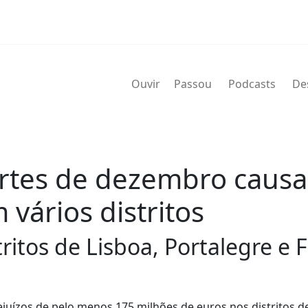
Ouvir
Passou
Podcasts
De
rtes de dezembro causa
vários distritos
ritos de Lisboa, Portalegre e F
uízos de pelo menos 175 milhões de euros nos distritos de