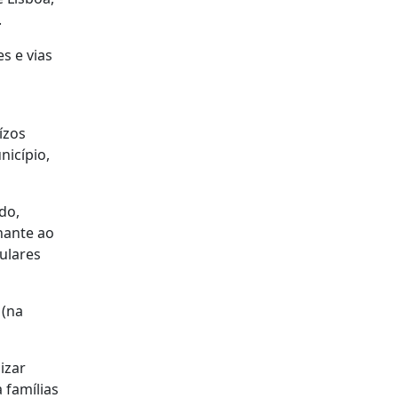
.
s e vias
ízos
nicípio,
do,
hante ao
ulares
 (na
izar
 famílias