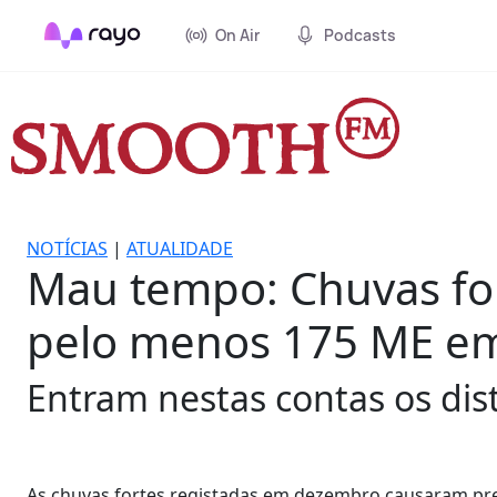
On Air
Podcasts
NOTÍCIAS
|
ATUALIDADE
Mau tempo: Chuvas fo
pelo menos 175 ME em 
Entram nestas contas os dist
As chuvas fortes registadas em dezembro causaram prej