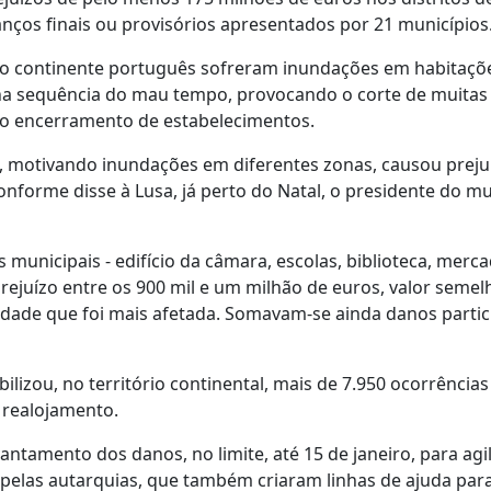
nços finais ou provisórios apresentados por 21 municípios
do continente português sofreram inundações em habitaçõe
 na sequência do mau tempo, provocando o corte de muitas
 o encerramento de estabelecimentos.
05, motivando inundações em diferentes zonas, causou preju
onforme disse à Lusa, já perto do Natal, o presidente do mu
unicipais - edifício da câmara, escolas, biblioteca, merca
rejuízo entre os 900 mil e um milhão de euros, valor semel
cidade que foi mais afetada. Somavam-se ainda danos partic
abilizou, no território continental, mais de 7.950 ocorrências
 realojamento.
ntamento dos danos, no limite, até 15 de janeiro, para agil
elas autarquias, que também criaram linhas de ajuda para