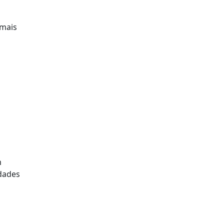
 mais
m
idades