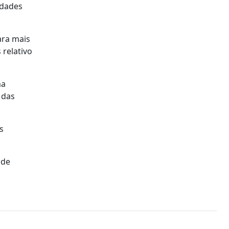
idades
ara mais
 relativo
ma
 das
s
 de