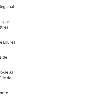
Regional
cipais
(três
de Loures
s de
do-se as
aúde de
fonte