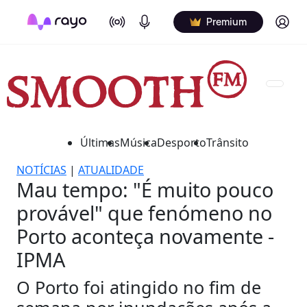
On Air
Podcasts
Log in
Premium
Últimas
Música
Desporto
Trânsito
NOTÍCIAS
|
ATUALIDADE
Mau tempo: "É muito pouco
provável" que fenómeno no
Porto aconteça novamente -
IPMA
O Porto foi atingido no fim de