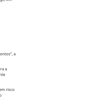
ontos”, a
ra a
nte
em risco
o