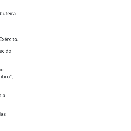
bufeira
Exército.
ecido
ue
mbro”,
s a
das