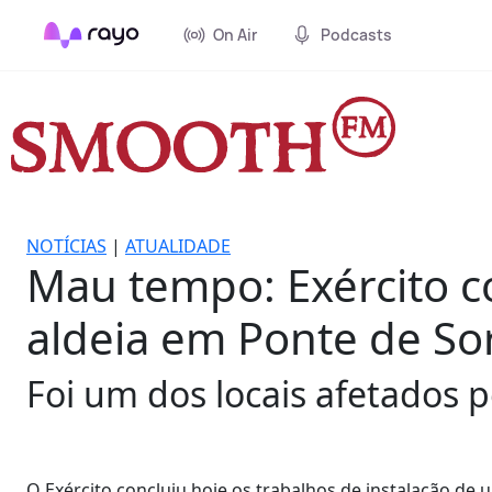
On Air
Podcasts
NOTÍCIAS
|
ATUALIDADE
Mau tempo: Exército c
aldeia em Ponte de So
Foi um dos locais afetados
O Exército concluiu hoje os trabalhos de instalação de 