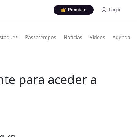
Premium
Log in
staques
Passatempos
Notícias
Vídeos
Agenda
te para aceder a
.
gil, em