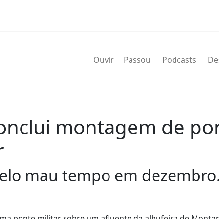
Ouvir
Passou
Podcasts
De
onclui montagem de pon
r
 pelo mau tempo em dezembro
uma ponte militar sobre um afluente da albufeira de Montar