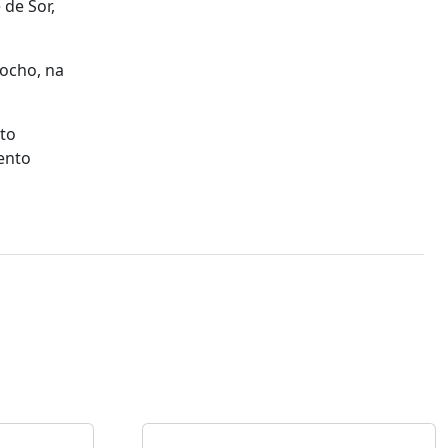
de Sor,
Mocho, na
ito
mento