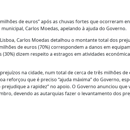
9 milhões de euros” após as chuvas fortes que ocorreram en
o municipal, Carlos Moedas, apelando à ajuda do Governo.
isboa, Carlos Moedas detalhou o montante total dos preju
ilhões de euros (70%) correspondem a danos em equipa
os (30%) dizem respeito a estragos em atividades económica
prejuízos na cidade, num total de cerca de três milhões de
sboa reforçou que é preciso “ajuda máxima” do Governo, es
o prejudique a rapidez” no apoio. O Governo anunciou que 
mbro, devendo as autarquias fazer o levantamento dos pre