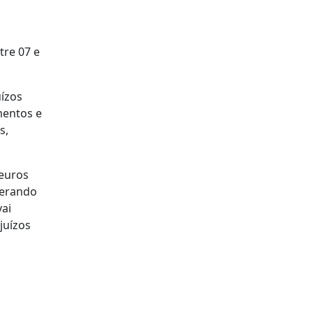
tre 07 e
ízos
mentos e
s,
 euros
perando
vai
juízos