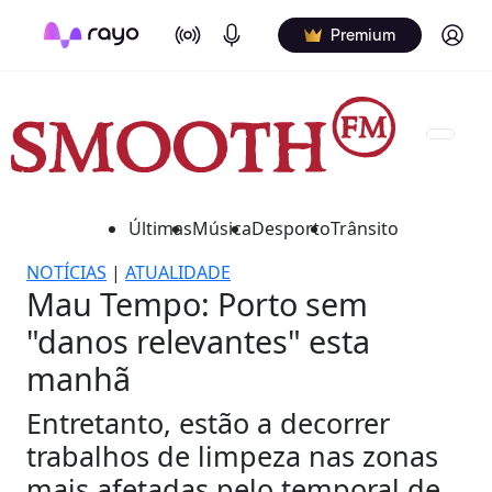
On Air
Podcasts
Log in
Premium
Últimas
Música
Desporto
Trânsito
NOTÍCIAS
|
ATUALIDADE
Mau Tempo: Porto sem
"danos relevantes" esta
manhã
Entretanto, estão a decorrer
trabalhos de limpeza nas zonas
mais afetadas pelo temporal de