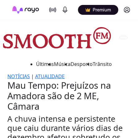
On Air
Podcasts
Log in
Premium
Últimas
Música
Desporto
Trânsito
NOTÍCIAS
|
ATUALIDADE
Mau Tempo: Prejuízos na
Amadora são de 2 ME,
Câmara
A chuva intensa e persistente
que caiu durante vários dias de
dezembro afetou sobretudo os