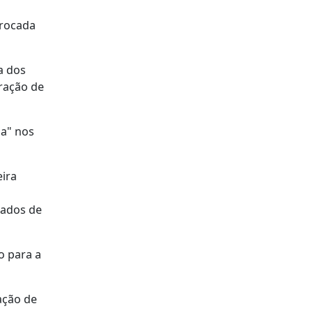
rrocada
a dos
uração de
da" nos
eira
sados de
o para a
ação de