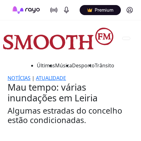
On Air
Podcasts
Log in
Premium
Últimas
Música
Desporto
Trânsito
NOTÍCIAS
|
ATUALIDADE
Mau tempo: várias
inundações em Leiria
Algumas estradas do concelho
estão condicionadas.