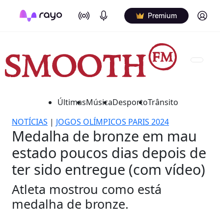
On Air
Podcasts
Log in
Premium
Últimas
Música
Desporto
Trânsito
NOTÍCIAS
|
JOGOS OLÍMPICOS PARIS 2024
Medalha de bronze em mau
estado poucos dias depois de
ter sido entregue (com vídeo)
Atleta mostrou como está
medalha de bronze.