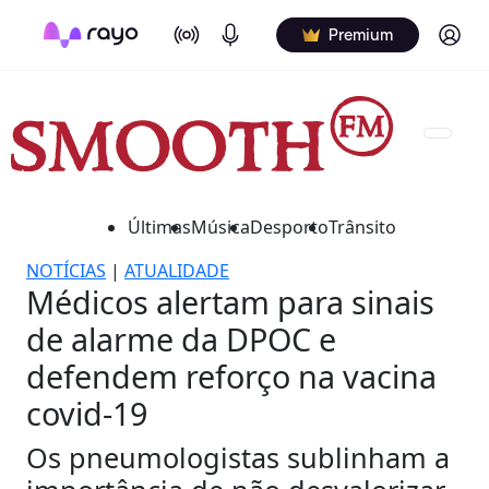
On Air
Podcasts
Log in
Premium
Últimas
Música
Desporto
Trânsito
NOTÍCIAS
|
ATUALIDADE
Médicos alertam para sinais
de alarme da DPOC e
defendem reforço na vacina
covid-19
Os pneumologistas sublinham a