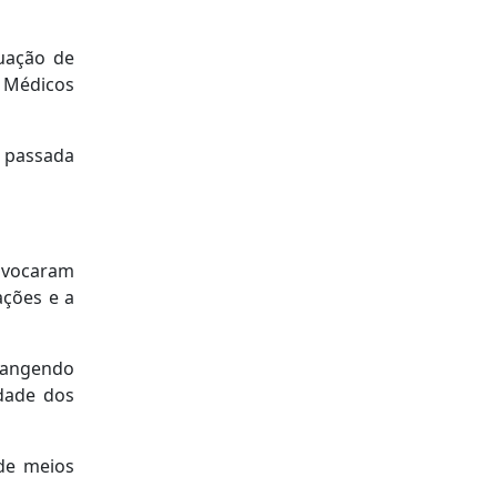
uação de
s Médicos
 passada
rovocaram
ações e a
rangendo
idade dos
 de meios