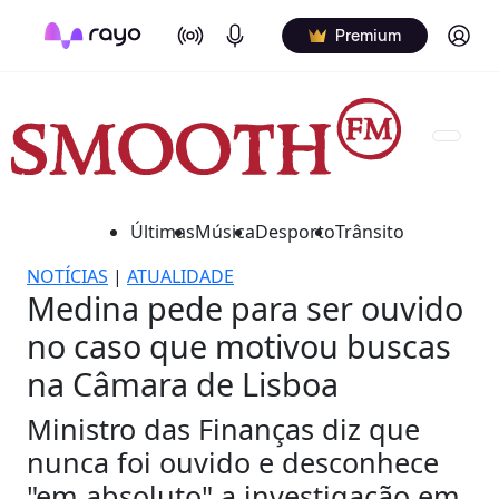
On Air
Podcasts
Log in
Premium
Últimas
Música
Desporto
Trânsito
NOTÍCIAS
|
ATUALIDADE
Medina pede para ser ouvido
no caso que motivou buscas
na Câmara de Lisboa
Ministro das Finanças diz que
nunca foi ouvido e desconhece
"em absoluto" a investigação em