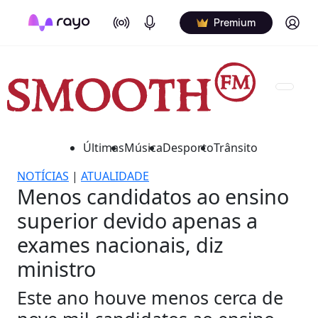
On Air
Podcasts
Log in
Premium
Últimas
Música
Desporto
Trânsito
NOTÍCIAS
|
ATUALIDADE
Menos candidatos ao ensino
superior devido apenas a
exames nacionais, diz
ministro
Este ano houve menos cerca de