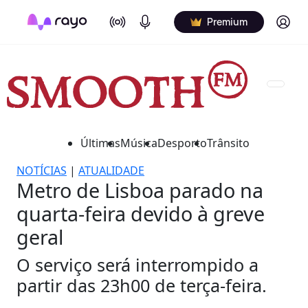
On Air
Podcasts
Log in
Premium
Últimas
Música
Desporto
Trânsito
NOTÍCIAS
|
ATUALIDADE
Metro de Lisboa parado na
quarta-feira devido à greve
geral
O serviço será interrompido a
partir das 23h00 de terça-feira.