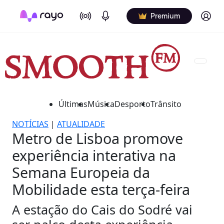
On Air
Podcasts
Log in
Premium
Últimas
Música
Desporto
Trânsito
NOTÍCIAS
|
ATUALIDADE
Metro de Lisboa promove
experiência interativa na
Semana Europeia da
Mobilidade esta terça-feira
A estação do Cais do Sodré vai