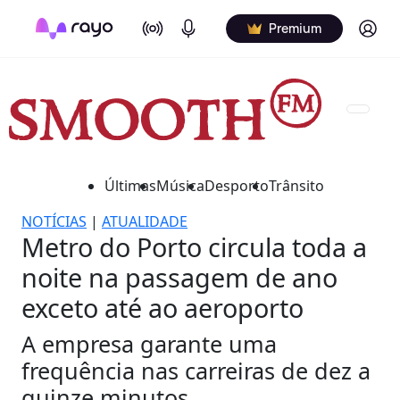
On Air
Podcasts
Log in
Premium
Últimas
Música
Desporto
Trânsito
NOTÍCIAS
|
ATUALIDADE
Metro do Porto circula toda a
noite na passagem de ano
exceto até ao aeroporto
A empresa garante uma
frequência nas carreiras de dez a
quinze minutos.