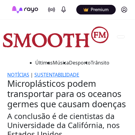
On Air
Podcasts
Log in
Premium
Últimas
Música
Desporto
Trânsito
NOTÍCIAS
|
SUSTENTABILIDADE
Microplásticos podem
transportar para os oceanos
germes que causam doenças
A conclusão é de cientistas da
Universidade da Califórnia, nos
Estados Unidos.