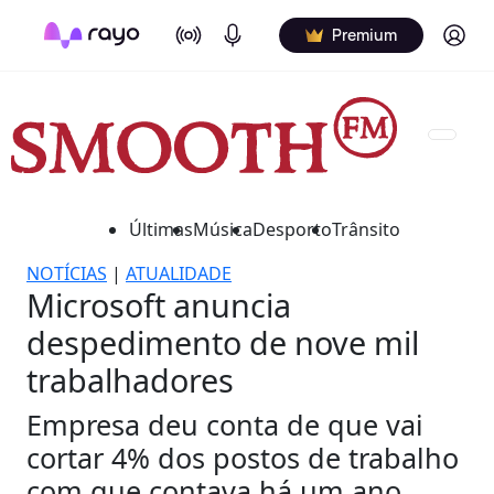
On Air
Podcasts
Log in
Premium
Últimas
Música
Desporto
Trânsito
NOTÍCIAS
|
ATUALIDADE
Microsoft anuncia
despedimento de nove mil
trabalhadores
Empresa deu conta de que vai
cortar 4% dos postos de trabalho
com que contava há um ano.