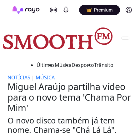
On Air
Podcasts
Log in
Premium
Últimas
Música
Desporto
Trânsito
NOTÍCIAS
|
MÚSICA
Miguel Araújo partilha vídeo
para o novo tema 'Chama Por
Mim'
O novo disco também já tem
nome. Chama-se "Chá Lá Lá".