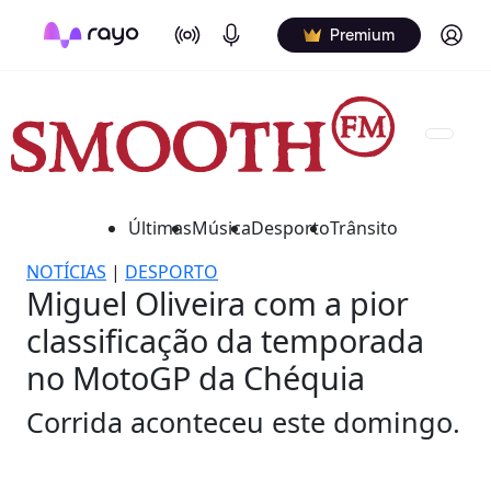
On Air
Podcasts
Log in
Premium
Últimas
Música
Desporto
Trânsito
NOTÍCIAS
|
DESPORTO
Miguel Oliveira com a pior
classificação da temporada
no MotoGP da Chéquia
Corrida aconteceu este domingo.