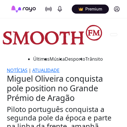
On Air
Podcasts
Log in
Premium
Últimas
Música
Desporto
Trânsito
NOTÍCIAS
|
ATUALIDADE
Miguel Oliveira conquista
pole position no Grande
Prémio de Aragão
Piloto português conquista a
segunda pole da época e parte
na linha da frente, amanhã.