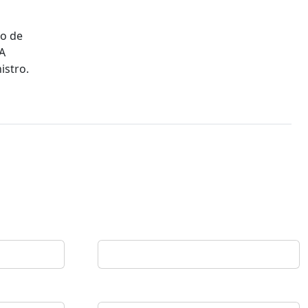
to de
A
istro.