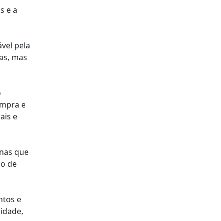
s e a
vel pela
ças, mas
o
ompra e
ais e
enas que
co de
ntos e
lidade,