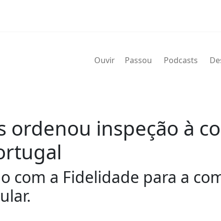
Ouvir
Passou
Podcasts
De
as ordenou inspeção à c
ortugal
do com a Fidelidade para a co
ular.