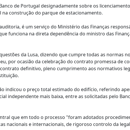
o Banco de Portugal designadamente sobre os licenciamento
al na construção do parque de estacionamento.
auditoria, é um serviço do Ministério das Finanças responsá
 que funciona na direta dependência do ministro das Finan
 a questões da Lusa, dizendo que cumpre todas as normas n
deu, por ocasião da celebração do contrato promessa de c
 contrato definitivo, pleno cumprimento aos normativos leg
tituição.
o indicou o preço total estimado do edifício, referindo ap
icial independente mais baixa, entre as solicitadas pelo Ban
 central que em todo o processo "foram adotados procedime
as nacionais e internacionais, de rigoroso controlo da lega