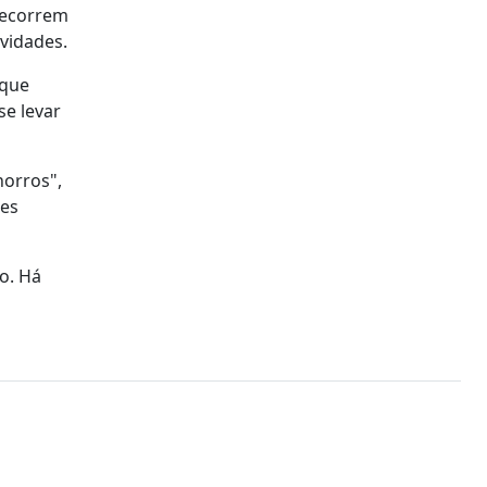
 recorrem
ividades.
que
se levar
horros",
tes
o. Há