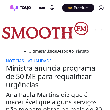
On Air
Podcasts
Log in
Premium
Últimas
Música
Desporto
Trânsito
NOTÍCIAS
|
ATUALIDADE
Ministra anuncia programa
de 50 ME para requalificar
urgências
Ana Paula Martins diz que é
inaceitável que alguns serviços
não tenham obras há mais de 30