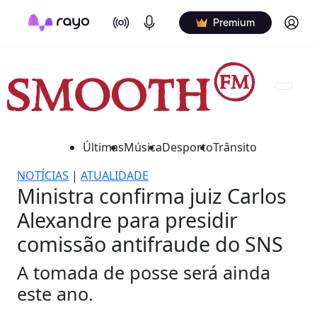
On Air
Podcasts
Log in
Premium
Últimas
Música
Desporto
Trânsito
NOTÍCIAS
|
ATUALIDADE
Ministra confirma juiz Carlos
Alexandre para presidir
comissão antifraude do SNS
A tomada de posse será ainda
este ano.