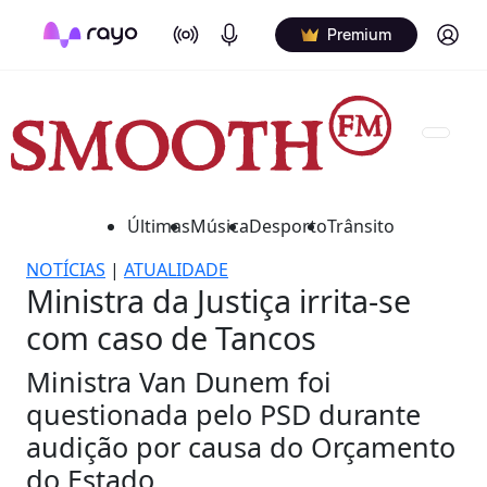
On Air
Podcasts
Log in
Premium
Últimas
Música
Desporto
Trânsito
NOTÍCIAS
|
ATUALIDADE
Ministra da Justiça irrita-se
com caso de Tancos
Ministra Van Dunem foi
questionada pelo PSD durante
audição por causa do Orçamento
do Estado.