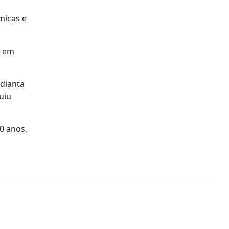
micas e
o em
Adianta
uiu
0 anos,