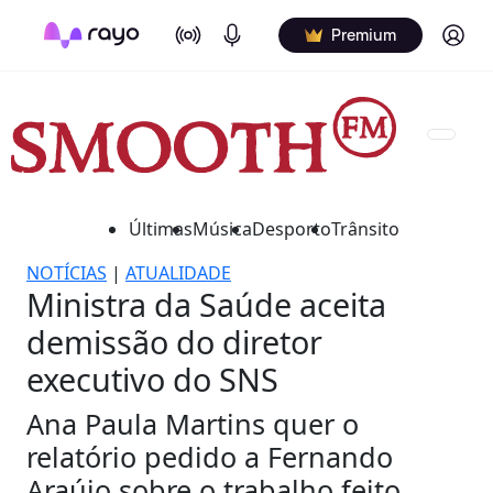
On Air
Podcasts
Log in
Premium
Últimas
Música
Desporto
Trânsito
NOTÍCIAS
|
ATUALIDADE
Ministra da Saúde aceita
demissão do diretor
executivo do SNS
Ana Paula Martins quer o
relatório pedido a Fernando
Araújo sobre o trabalho feito.