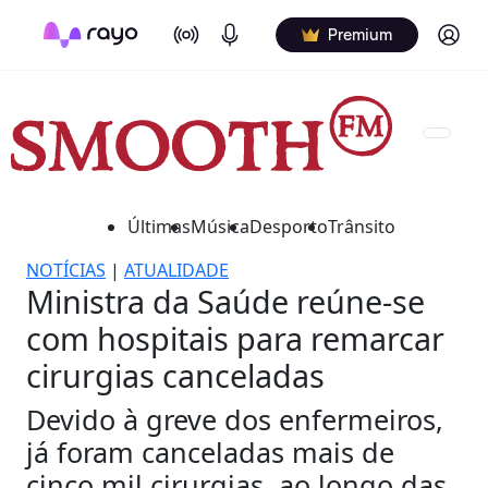
On Air
Podcasts
Log in
Premium
Últimas
Música
Desporto
Trânsito
NOTÍCIAS
|
ATUALIDADE
Ministra da Saúde reúne-se
com hospitais para remarcar
cirurgias canceladas
Devido à greve dos enfermeiros,
já foram canceladas mais de
cinco mil cirurgias, ao longo das