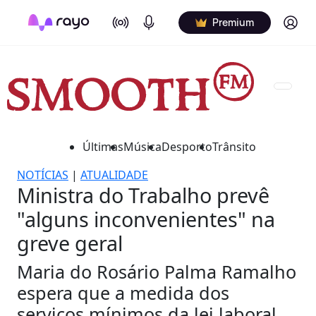
On Air
Podcasts
Log in
Premium
Últimas
Música
Desporto
Trânsito
NOTÍCIAS
|
ATUALIDADE
Ministra do Trabalho prevê
"alguns inconvenientes" na
greve geral
Maria do Rosário Palma Ramalho
espera que a medida dos
serviços mínimos da lei laboral