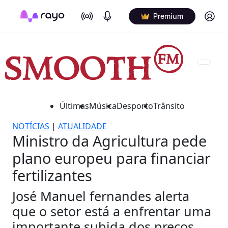
On Air
Podcasts
Log in
Premium
Últimas
Música
Desporto
Trânsito
NOTÍCIAS
|
ATUALIDADE
Ministro da Agricultura pede
plano europeu para financiar
fertilizantes
José Manuel fernandes alerta
que o setor está a enfrentar uma
importante subida dos preços