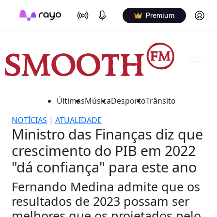
On Air
Podcasts
Log in
Premium
Últimas
Música
Desporto
Trânsito
NOTÍCIAS
|
ATUALIDADE
Ministro das Finanças diz que
crescimento do PIB em 2022
"dá confiança" para este ano
Fernando Medina admite que os
resultados de 2023 possam ser
melhores que os projetados pelo