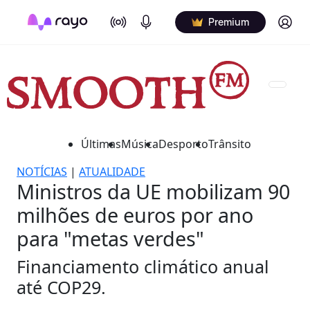
On Air
Podcasts
Log in
Premium
Últimas
Música
Desporto
Trânsito
NOTÍCIAS
|
ATUALIDADE
Ministros da UE mobilizam 90
milhões de euros por ano
para "metas verdes"
Financiamento climático anual
até COP29.