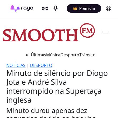
On Air
Podcasts
Log in
Premium
Últimas
Música
Desporto
Trânsito
NOTÍCIAS
|
DESPORTO
Minuto de silêncio por Diogo
Jota e André Silva
interrompido na Supertaça
inglesa
Minuto durou apenas dez