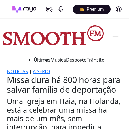
On Air
Podcasts
Log in
Premium
Últimas
Música
Desporto
Trânsito
NOTÍCIAS
|
A SÉRIO
Missa dura há 800 horas para
salvar família de deportação
Uma igreja em Haia, na Holanda,
está a celebrar uma missa há
mais de um mês, sem
interrupção, para impedir a