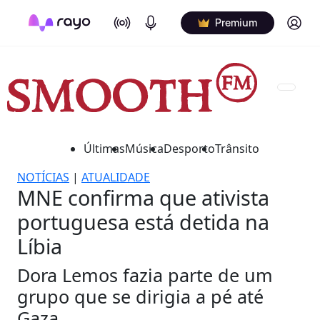
On Air
Podcasts
Log in
Premium
Últimas
Música
Desporto
Trânsito
NOTÍCIAS
|
ATUALIDADE
MNE confirma que ativista
portuguesa está detida na
Líbia
Dora Lemos fazia parte de um
grupo que se dirigia a pé até
Gaza.