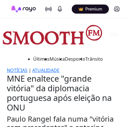
On Air
Podcasts
Log in
Premium
Últimas
Música
Desporto
Trânsito
NOTÍCIAS
|
ATUALIDADE
MNE enaltece "grande
vitória" da diplomacia
portuguesa após eleição na
ONU
Paulo Rangel fala numa "vitória