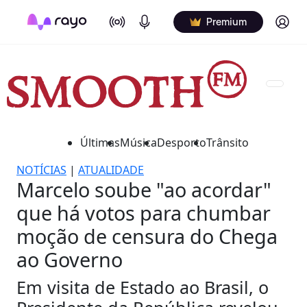
On Air
Podcasts
Log in
Premium
Últimas
Música
Desporto
Trânsito
NOTÍCIAS
|
ATUALIDADE
Marcelo soube "ao acordar"
que há votos para chumbar
moção de censura do Chega
ao Governo
Em visita de Estado ao Brasil, o